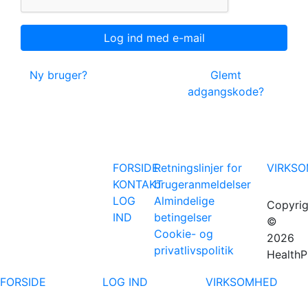
Ny bruger?
Glemt
adgangskode?
FORSIDE
Retningslinjer for
VIRKS
KONTAKT
brugeranmeldelser
LOG
Almindelige
Copyrig
IND
betingelser
©
Cookie- og
2026
privatlivspolitik
HealthP
FORSIDE
LOG IND
VIRKSOMHED