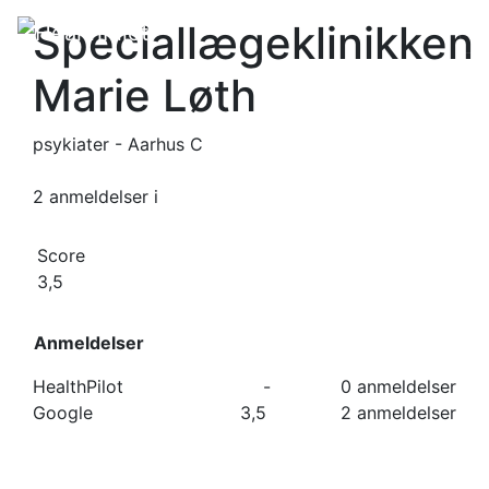
Speciallægeklinikken
Marie Løth
psykiater - Aarhus C
2 anmeldelser
i
Score
3,5
Anmeldelser
HealthPilot
-
0 anmeldelser
Google
3,5
2 anmeldelser