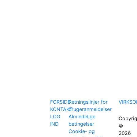
FORSIDE
Retningslinjer for
VIRKS
KONTAKT
brugeranmeldelser
LOG
Almindelige
Copyrig
IND
betingelser
©
Cookie- og
2026