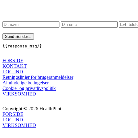
Send
Sender...
{{response_msg}}
FORSIDE
KONTAKT
LOG IND
Retningslinjer for brugeranmeldelser
Almindelige betingelser
Cookie- og privatlivspolitik
VIRKSOMHED
Copyright © 2026 HealthPilot
FORSIDE
LOG IND
VIRKSOMHED