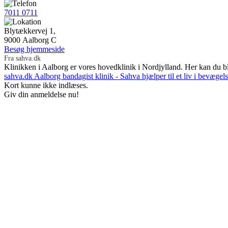
7011 0711
Blytækkervej 1,
9000 Aalborg C
Besøg hjemmeside
Fra sahva.dk
Klinikken i Aalborg er vores hovedklinik i Nordjylland. Her kan du bli
sahva.dk
Aalborg bandagist klinik - Sahva hjælper til et liv i bevægel
Kort kunne ikke indlæses.
Giv din anmeldelse nu!