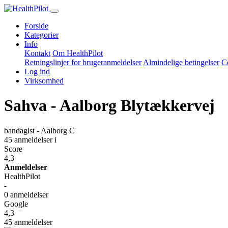
Forside
Kategorier
Info
Kontakt
Om HealthPilot
Retningslinjer for brugeranmeldelser
Almindelige betingelser
Co
Log ind
Virksomhed
Sahva - Aalborg Blytækkervej
bandagist - Aalborg C
45 anmeldelser
i
Score
4,3
Anmeldelser
HealthPilot
-
0 anmeldelser
Google
4,3
45 anmeldelser