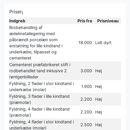
Priser
i
Indgreb
Pris fra
Prisniveau
Brobehandling af
ædelmetallegering med
påbrændt porcelæn som
18.000
Lidt dyrt
erstatning for lille kindtand i
underkæbe, tilpasset og
cementeret
Cementeret præfabrikeret stift i
rodbehandlet tand inklusive 2
3.000
Høj
røntgenbilleder
Fyldning, 2 flader i stor kindtand i
1.900
Høj
underkæbe (molar)
Fyldning, 3 flader i lille kindtand
2.200
Høj
(præmolar)
Fyldning, 4 flader i lille kindtand
2.200
Høj
(præmolar)
Fyldning, 4 flader i stor kindtand i
2.500
Høj
underkæbe (molar)