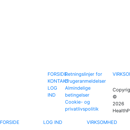
FORSIDE
Retningslinjer for
VIRKS
KONTAKT
brugeranmeldelser
LOG
Almindelige
Copyrig
IND
betingelser
©
Cookie- og
2026
privatlivspolitik
HealthP
FORSIDE
LOG IND
VIRKSOMHED