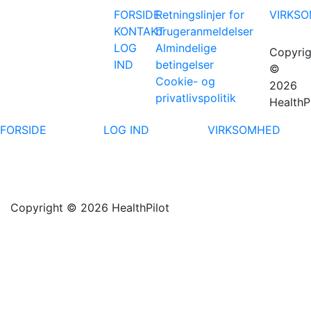
FORSIDE
Retningslinjer for
VIRKS
KONTAKT
brugeranmeldelser
LOG
Almindelige
Copyrig
IND
betingelser
©
Cookie- og
2026
privatlivspolitik
HealthP
FORSIDE
LOG IND
VIRKSOMHED
Copyright © 2026 HealthPilot