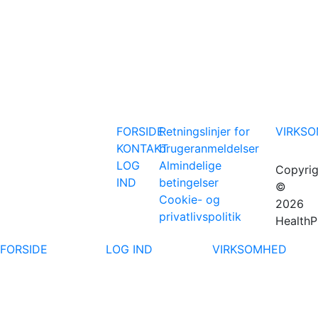
FORSIDE
Retningslinjer for
VIRKS
KONTAKT
brugeranmeldelser
LOG
Almindelige
Copyrig
IND
betingelser
©
Cookie- og
2026
privatlivspolitik
HealthP
FORSIDE
LOG IND
VIRKSOMHED