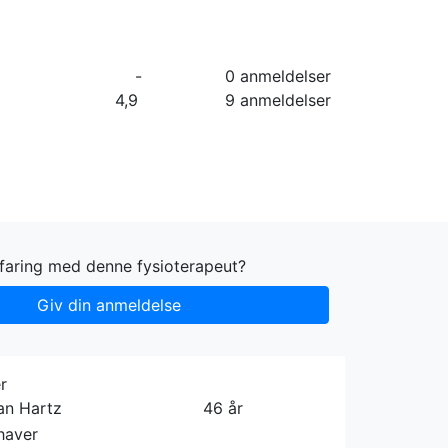
orier
Info
Log ind
Virksomhed
-
0 anmeldelser
4,9
9 anmeldelser
rfaring med denne fysioterapeut?
Giv din anmeldelse
r
ian Hartz
46 år
haver