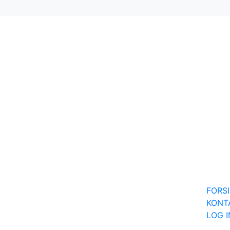
FORS
KONT
LOG 