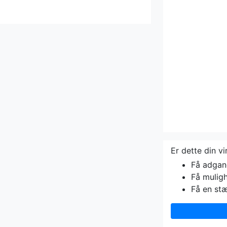
Er dette din v
Få adgang 
Få muligh
Få en st