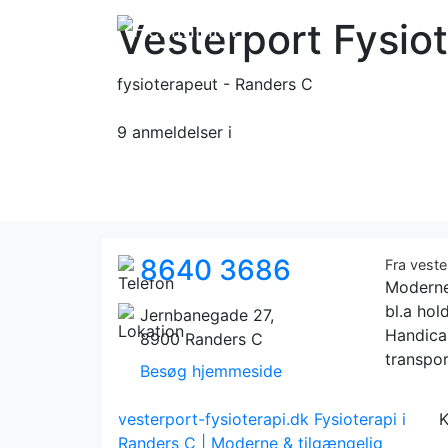
Vesterport Fysiot
fysioterapeut - Randers C
9 anmeldelser
i
8640 3686
Fra veste
Moderne 
bl.a hol
Jernbanegade 27,
Handica
8900 Randers C
transpor
Besøg hjemmeside
vesterport-fysioterapi.dk
Fysioterapi i
K
Randers C | Moderne & tilgængelig