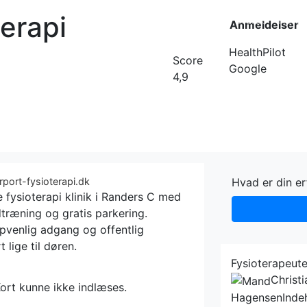
erapi
Forside
Kateg
Anmeldelser
HealthPilot
Score
Google
4,9
rport-fysioterapi.dk
Hvad er din e
fysioterapi klinik i Randers C med
dtræning og gratis parkering.
pvenlig adgang og offentlig
t lige til døren.
Fysioterapeute
Christ
ort kunne ikke indlæses.
Hagensen
Inde