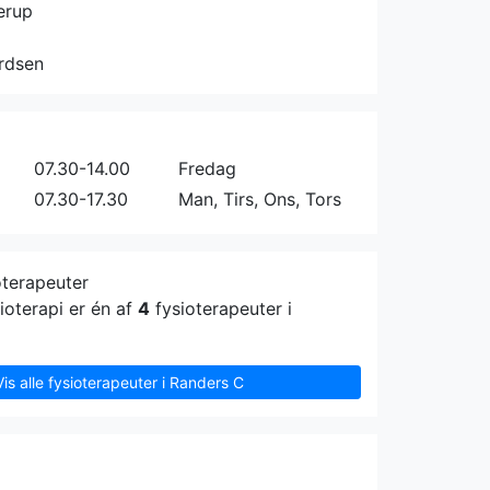
erup
rdsen
07.30-14.00
Fredag
07.30-17.30
Man, Tirs, Ons, Tors
oterapeuter
ioterapi er én af
4
fysioterapeuter i
Vis alle fysioterapeuter i Randers C