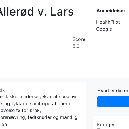
Allerød v. Lars
Forside
Kateg
Anmeldelser
HealthPilot
Google
Score
5,0
.dk
Hvad er din er
der kikkertundersøgelser af spiserør,
 og tyktarm samt operationer i
øvelse fx for brok,
forsnævring, fedtknuder og mandlig
tion
Kirurger