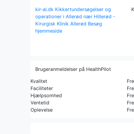
kir-al.dk
Kikkertundersøgelser og
K
operationer i Allerød nær Hillerød -
Kirurgisk Klinik Allerød
Besøg
hjemmeside
Brugeranmeldelser på HealthPilot
Kvalitet
Fr
Faciliteter
Fr
Hjælpsomhed
Fr
Ventetid
Fr
Oplevelse
Fr