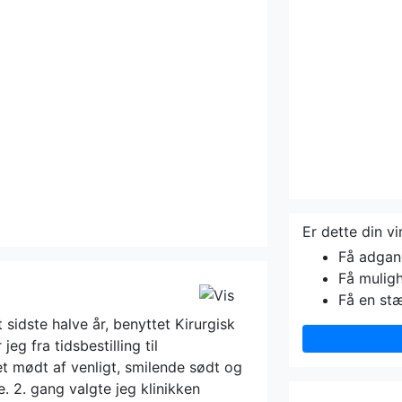
Er dette din v
Få adgang 
Få muligh
Få en st
 sidste halve år, benyttet Kirurgisk
jeg fra tidsbestilling til
t mødt af venligt, smilende sødt og
 2. gang valgte jeg klinikken