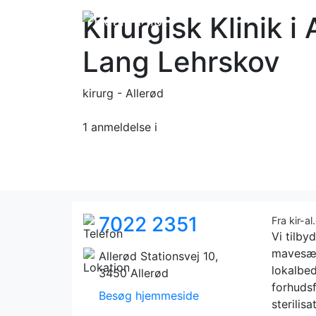
Kirurgisk Klinik i 
Lang Lehrskov
kirurg - Allerød
1 anmeldelse
i
7022 2351
Fra kir-al
Vi tilby
mavesæk
Allerød Stationsvej 10,
lokalbed
3450 Allerød
forhuds
Besøg hjemmeside
sterilisa