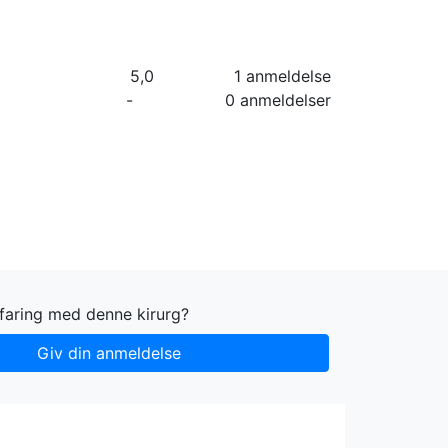
orier
Info
Log ind
Virksomhed
5,0
1 anmeldelse
-
0 anmeldelser
faring med denne kirurg?
Giv din anmeldelse