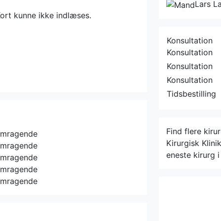
Lars L
ort kunne ikke indlæses.
Konsultation
Konsultation
Konsultation
Konsultation
Tidsbestilling
Find flere kiru
emragende
Kirurgisk Klini
emragende
eneste kirurg i
emragende
emragende
emragende