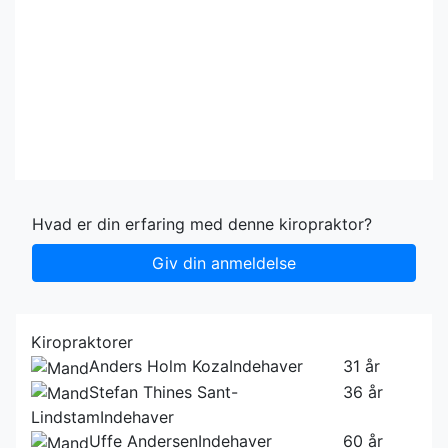
Hvad er din erfaring med denne kiropraktor?
Giv din anmeldelse
Kiropraktorer
Anders Holm Koza
Indehaver
31 år
Stefan Thines Sant-
36 år
Lindstam
Indehaver
Uffe Andersen
Indehaver
60 år