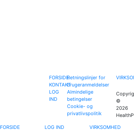
FORSIDE
Retningslinjer for
VIRKS
KONTAKT
brugeranmeldelser
LOG
Almindelige
Copyrig
IND
betingelser
©
Cookie- og
2026
privatlivspolitik
HealthP
FORSIDE
LOG IND
VIRKSOMHED