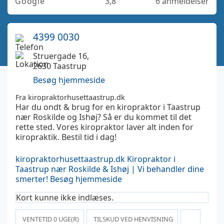
Google
3,8
6 anmeldelser
4399 0030
Struergade 16,
2630 Taastrup
Besøg hjemmeside
Fra kiropraktorhusettaastrup.dk
Har du ondt & brug for en kiropraktor i Taastrup
nær Roskilde og Ishøj? Så er du kommet til det
rette sted. Vores kiropraktor laver alt inden for
kiropraktik. Bestil tid i dag!
kiropraktorhusettaastrup.dk
Kiropraktor i
Taastrup nær Roskilde & Ishøj | Vi behandler dine
smerter!
Besøg hjemmeside
Kort kunne ikke indlæses.
VENTETID
0
UGE(R)
TILSKUD VED HENVISNING