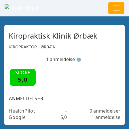
Kiropraktisk Klinik Ørbæk
KIROPRAKTOR - ØRBÆK
1 anmeldelse
i
SCORE
5,0
ANMELDELSER
HealthPilot
-
0 anmeldelser
Google
5,0
1 anmeldelse