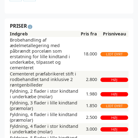
PRISER
i
Indgreb
Pris fra
Prisniveau
Brobehandling af
ædelmetallegering med
påbrændt porcelæn som
18.000
LIDT DYRT
erstatning for lille kindtand i
underkæbe, tilpasset og
cementeret
Cementeret præfabrikeret stift i
rodbehandlet tand inklusive 2
2.800
HØJ
røntgenbilleder
Fyldning, 2 flader i stor kindtand
1.980
HØJ
i underkæbe (molar)
Fyldning, 3 flader i lille kindtand
1.850
LIDT DYRT
(præmolar)
Fyldning, 4 flader i lille kindtand
2.500
HØJ
(præmolar)
Fyldning, 4 flader i stor kindtand
3.000
HØJ
i underkæbe (molar)
Fyldning, 5 flader i lille kindtand