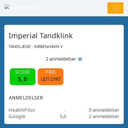
Imperial Tandklink
TANDLÆGE - KØBENHAVN V
2 anmeldelser
i
SCORE
PRIS
5,0
LIDT DYRT
ANMELDELSER
HealthPilot
-
0 anmeldelser
Google
5,0
2 anmeldelser