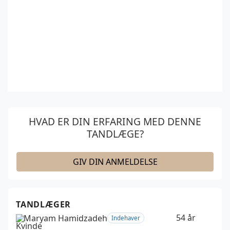
HVAD ER DIN ERFARING MED DENNE
TANDLÆGE?
GIV DIN ANMELDELSE
TANDLÆGER
54 år
Maryam Hamidzadeh
Indehaver