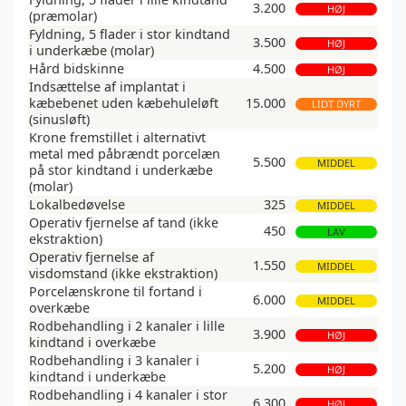
3.200
HØJ
(præmolar)
Fyldning, 5 flader i stor kindtand
3.500
HØJ
i underkæbe (molar)
Hård bidskinne
4.500
HØJ
Indsættelse af implantat i
kæbebenet uden kæbehuleløft
15.000
LIDT DYRT
(sinusløft)
Krone fremstillet i alternativt
metal med påbrændt porcelæn
5.500
MIDDEL
på stor kindtand i underkæbe
(molar)
Lokalbedøvelse
325
MIDDEL
Operativ fjernelse af tand (ikke
450
LAV
ekstraktion)
Operativ fjernelse af
1.550
MIDDEL
visdomstand (ikke ekstraktion)
Porcelænskrone til fortand i
6.000
MIDDEL
overkæbe
Rodbehandling i 2 kanaler i lille
3.900
HØJ
kindtand i overkæbe
Rodbehandling i 3 kanaler i
5.200
HØJ
kindtand i underkæbe
Rodbehandling i 4 kanaler i stor
6.300
HØJ