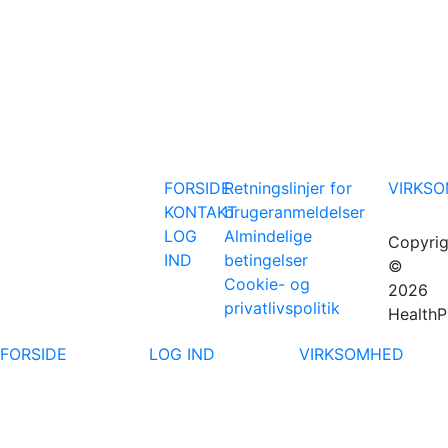
FORSIDE
Retningslinjer for
VIRKS
KONTAKT
brugeranmeldelser
LOG
Almindelige
Copyrig
IND
betingelser
©
Cookie- og
2026
privatlivspolitik
HealthP
FORSIDE
LOG IND
VIRKSOMHED