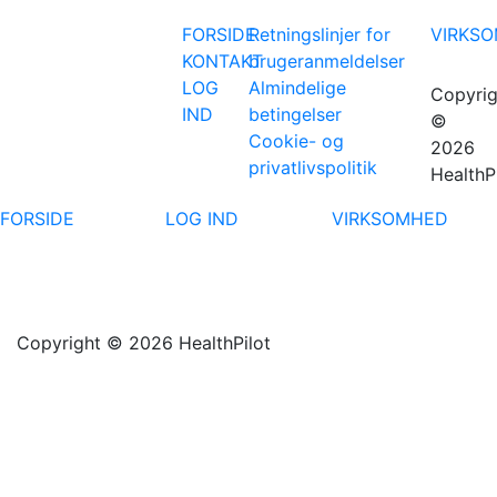
FORSIDE
Retningslinjer for
VIRKS
KONTAKT
brugeranmeldelser
LOG
Almindelige
Copyrig
IND
betingelser
©
Cookie- og
2026
privatlivspolitik
HealthP
FORSIDE
LOG IND
VIRKSOMHED
Copyright © 2026 HealthPilot