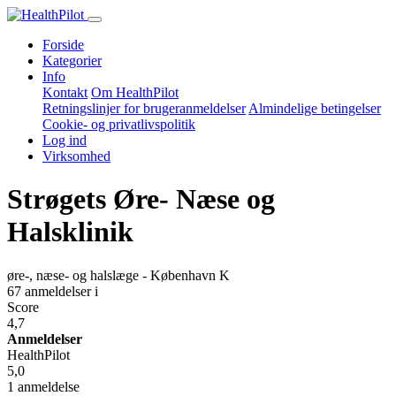
Forside
Kategorier
Info
Kontakt
Om HealthPilot
Retningslinjer for brugeranmeldelser
Almindelige betingelser
Cookie- og privatlivspolitik
Log ind
Virksomhed
Strøgets Øre- Næse og
Halsklinik
øre-, næse- og halslæge - København K
67 anmeldelser
i
Score
4,7
Anmeldelser
HealthPilot
5,0
1 anmeldelse