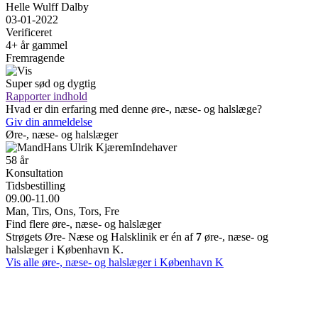
Helle Wulff Dalby
03-01-2022
Verificeret
4+ år gammel
Fremragende
Super sød og dygtig
Rapporter indhold
Hvad er din erfaring med denne øre-, næse- og halslæge?
Giv din anmeldelse
Øre-, næse- og halslæger
Hans Ulrik Kjærem
Indehaver
58 år
Konsultation
Tidsbestilling
09.00-11.00
Man, Tirs, Ons, Tors, Fre
Find flere øre-, næse- og halslæger
Strøgets Øre- Næse og Halsklinik er én af
7
øre-, næse- og
halslæger i København K.
Vis alle øre-, næse- og halslæger i København K