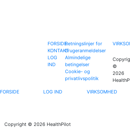
FORSIDE
Retningslinjer for
VIRKS
KONTAKT
brugeranmeldelser
LOG
Almindelige
Copyrig
IND
betingelser
©
Cookie- og
2026
privatlivspolitik
HealthP
FORSIDE
LOG IND
VIRKSOMHED
Copyright © 2026 HealthPilot