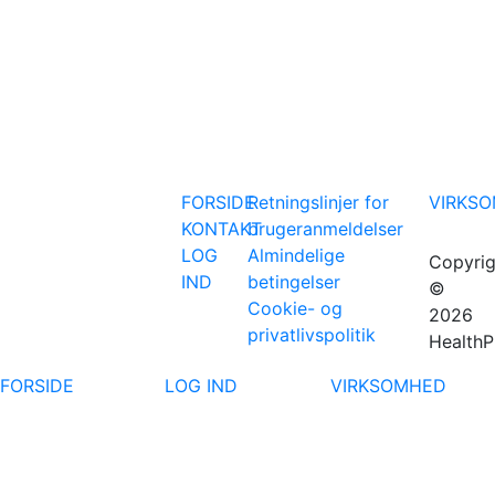
FORSIDE
Retningslinjer for
VIRKS
KONTAKT
brugeranmeldelser
LOG
Almindelige
Copyrig
IND
betingelser
©
Cookie- og
2026
privatlivspolitik
HealthP
FORSIDE
LOG IND
VIRKSOMHED