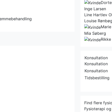
Dorte
Inge Larsen
Line Hartlev 
jemmebehandling
Louise Rønbø
Marie
Mia Søberg
Rikke
Konsultation
Konsultation
Konsultation
Tidsbestilling
Find flere fysi
Fysioterapi og