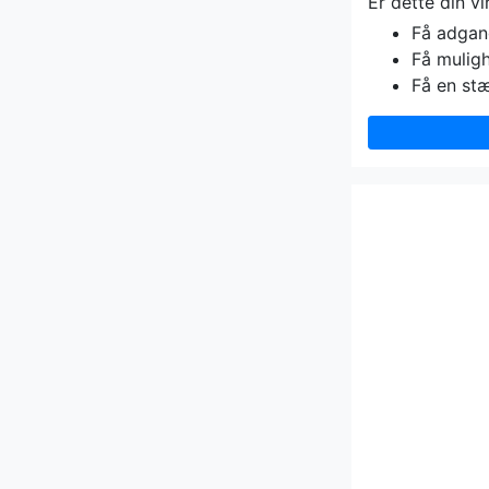
Er dette din v
Få adgang 
Få muligh
Få en st