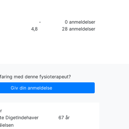
orier
Info
Log ind
Virksomhed
-
0 anmeldelser
4,8
28 anmeldelser
rfaring med denne fysioterapeut?
Giv din anmeldelse
r
te Diget
Indehaver
67 år
ielsen