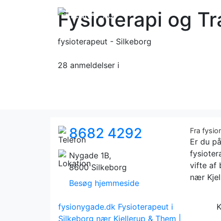
Fysioterapi og T
fysioterapeut - Silkeborg
28 anmeldelser
i
8682 4292
Fra fysi
Er du på
fysioter
Nygade 1B,
vifte af
8600 Silkeborg
nær Kjel
Besøg hjemmeside
fysionygade.dk
Fysioterapeut i
K
Silkeborg nær Kjellerup & Them |