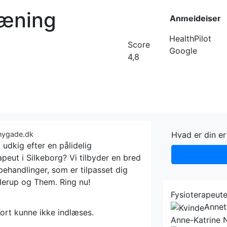
ræning
Forside
Kateg
Anmeldelser
HealthPilot
Score
Google
4,8
onygade.dk
Hvad er din e
 udkig efter en pålidelig
apeut i Silkeborg? Vi tilbyder en bred
 behandlinger, som er tilpasset dig
lerup og Them. Ring nu!
Fysioterapeute
Annet
ort kunne ikke indlæses.
Anne-Katrine N