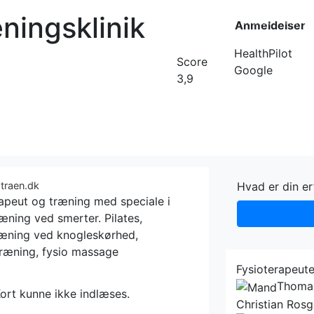
ningsklinik
Forside
Kateg
Anmeldelser
HealthPilot
Score
Google
3,9
gtraen.dk
Hvad er din e
rapeut og træning med speciale i
ning ved smerter. Pilates,
ræning ved knogleskørhed,
træning, fysio massage
Fysioterapeute
Thomas
ort kunne ikke indlæses.
Christian Ros