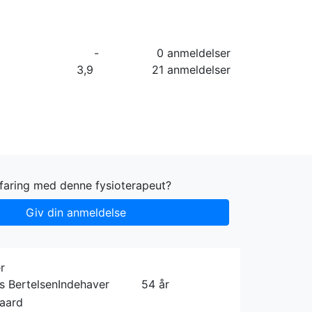
orier
Info
Log ind
Virksomhed
-
0 anmeldelser
3,9
21 anmeldelser
rfaring med denne fysioterapeut?
Giv din anmeldelse
r
 Bertelsen
Indehaver
54 år
gaard