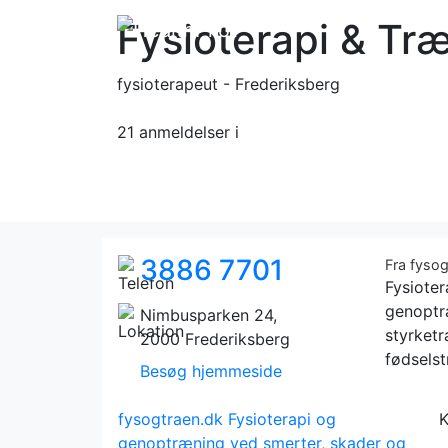
Fysioterapi & Træ
fysioterapeut - Frederiksberg
21 anmeldelser
i
3886 7701
Fra fyso
Fysiote
genoptræ
Nimbusparken 24,
styrket
2000 Frederiksberg
fødsels
Besøg hjemmeside
fysogtraen.dk
Fysioterapi og
K
genoptræning ved smerter, skader og