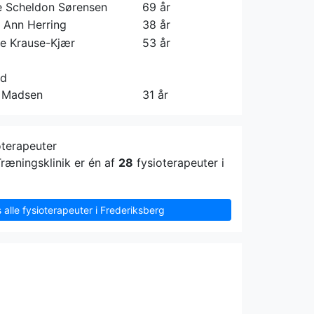
 Scheldon Sørensen
69 år
 Ann Herring
38 år
e Krause-Kjær
53 år
rd
 Madsen
31 år
oterapeuter
Træningsklinik er én af
28
fysioterapeuter i
s alle fysioterapeuter i Frederiksberg