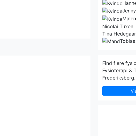
Hanne
Jenny
Malen
Nicolai Tuxen
Tina Hedegaa
Tobias
Find flere fysi
Fysioterapi & 
Frederiksberg.
Vi