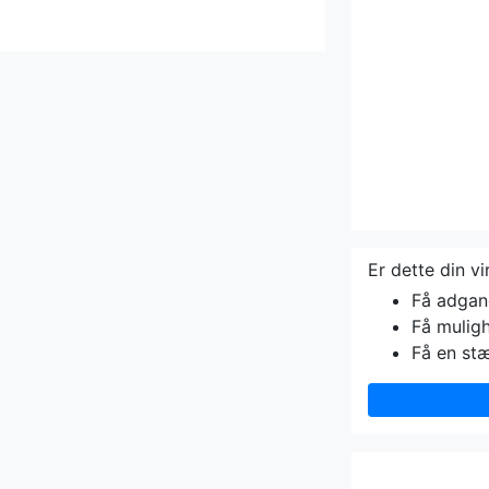
Er dette din v
Få adgang 
Få muligh
Få en st