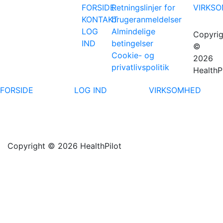
FORSIDE
Retningslinjer for
VIRKS
KONTAKT
brugeranmeldelser
LOG
Almindelige
Copyrig
IND
betingelser
©
Cookie- og
2026
privatlivspolitik
HealthP
FORSIDE
LOG IND
VIRKSOMHED
Copyright © 2026 HealthPilot