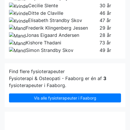
Cecilie Slente
30 år
Ditte de Claville
46 år
Elisabeth Strandby Skov
47 år
Frederik Klingenberg Jessen
29 år
Jonas Eigaard Andersen
28 år
Kishore Thadani
73 år
Simon Strandby Skov
49 år
Find flere fysioterapeuter
Fysioterapi & Osteopati​​ - Faaborg er én af
3
fysioterapeuter i Faaborg.
Vis alle fysioterapeuter i Faaborg