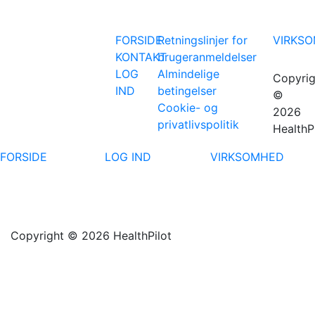
FORSIDE
Retningslinjer for
VIRKS
KONTAKT
brugeranmeldelser
LOG
Almindelige
Copyrig
IND
betingelser
©
Cookie- og
2026
privatlivspolitik
HealthP
FORSIDE
LOG IND
VIRKSOMHED
Copyright © 2026 HealthPilot