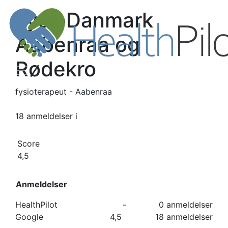
FysioDanmark
Aabenraa og
Rødekro
fysioterapeut - Aabenraa
18 anmeldelser
i
Score
4,5
Anmeldelser
HealthPilot
-
0 anmeldelser
Google
4,5
18 anmeldelser