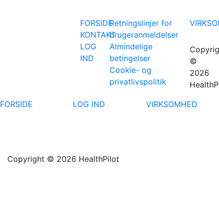
FORSIDE
Retningslinjer for
VIRKS
KONTAKT
brugeranmeldelser
LOG
Almindelige
Copyrig
IND
betingelser
©
Cookie- og
2026
privatlivspolitik
HealthP
FORSIDE
LOG IND
VIRKSOMHED
Copyright © 2026 HealthPilot