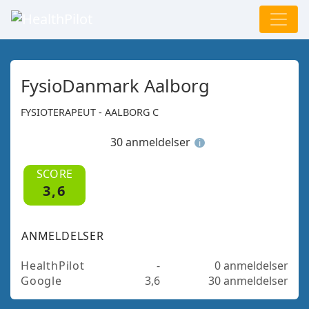
FysioDanmark Aalborg
FYSIOTERAPEUT - AALBORG C
30 anmeldelser
i
SCORE
3,6
ANMELDELSER
HealthPilot
-
0 anmeldelser
Google
3,6
30 anmeldelser