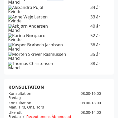
Alexandra Pujol
34 år
Anne Weje Larsen
33 år
Asbjørn Andersen
40 år
Karina Nørgaard
52 år
Kasper Brøbech Jacobsen
36 år
Morten Skriver Rasmussen
35 år
Thomas Christensen
38 år
KONSULTATION
Konsultation
08.00-16.00
Fredag
Konsultation
08.00-18.00
Man, Tirs, Ons, Tors
Ukendt
08.00-14.00
Fredag /
Receptionens Åbningstid