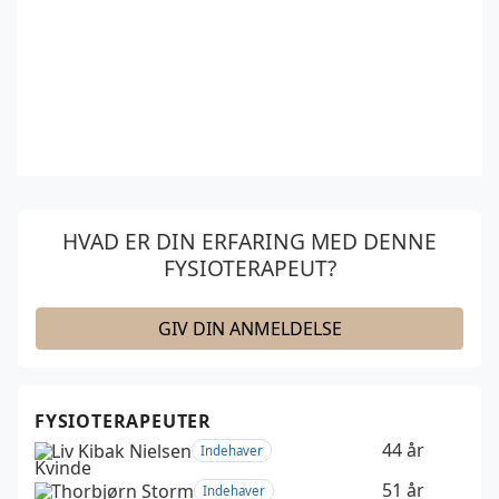
HVAD ER DIN ERFARING MED DENNE
FYSIOTERAPEUT?
GIV DIN ANMELDELSE
FYSIOTERAPEUTER
44 år
Liv Kibak Nielsen
Indehaver
51 år
Thorbjørn Storm
Indehaver