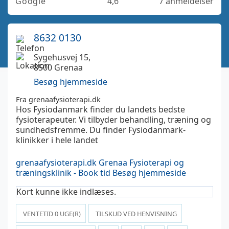
Google
4,6
7 anmeldelser
8632 0130
Sygehusvej 15,
8500 Grenaa
Besøg hjemmeside
Fra grenaafysioterapi.dk
Hos Fysiodanmark finder du landets bedste
fysioterapeuter. Vi tilbyder behandling, træning og
sundhedsfremme. Du finder Fysiodanmark-
klinikker i hele landet
grenaafysioterapi.dk
Grenaa Fysioterapi og
træningsklinik - Book tid
Besøg hjemmeside
Kort kunne ikke indlæses.
VENTETID
0
UGE(R)
TILSKUD VED HENVISNING