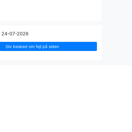
n 24-07-2026
Giv besked om fejl på siden