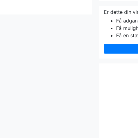
Er dette din v
Få adgang 
Få muligh
Få en st