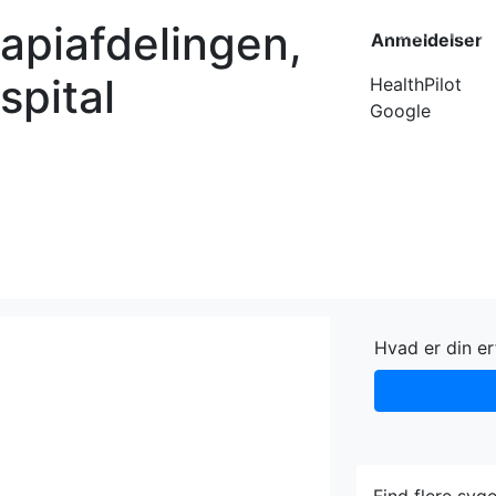
rapiafdelingen,
Forside
Kateg
Anmeldelser
spital
HealthPilot
Google
Hvad er din e