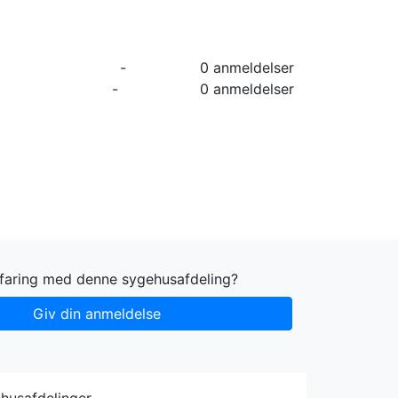
orier
Info
Log ind
Virksomhed
-
0 anmeldelser
-
0 anmeldelser
rfaring med denne sygehusafdeling?
Giv din anmeldelse