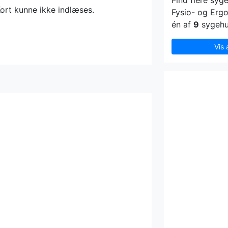
Find flere syg
ort kunne ikke indlæses.
Fysio- og Ergo
én af
9
sygehus
Vis 