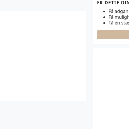
ER DETTE D
Få adgang 
Få muligh
Få en st