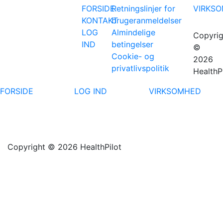
FORSIDE
Retningslinjer for
VIRKS
KONTAKT
brugeranmeldelser
LOG
Almindelige
Copyrig
IND
betingelser
©
Cookie- og
2026
privatlivspolitik
HealthP
FORSIDE
LOG IND
VIRKSOMHED
Copyright © 2026 HealthPilot