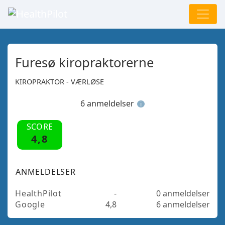
Furesø kiropraktorerne
KIROPRAKTOR - VÆRLØSE
6 anmeldelser
i
SCORE
4,8
ANMELDELSER
HealthPilot
-
0 anmeldelser
Google
4,8
6 anmeldelser