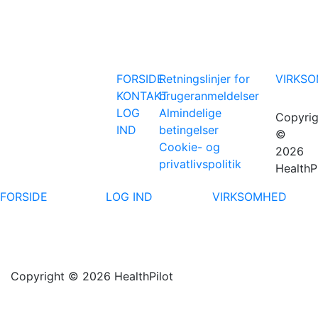
FORSIDE
Retningslinjer for
VIRKS
KONTAKT
brugeranmeldelser
LOG
Almindelige
Copyrig
IND
betingelser
©
Cookie- og
2026
privatlivspolitik
HealthP
FORSIDE
LOG IND
VIRKSOMHED
Copyright © 2026 HealthPilot