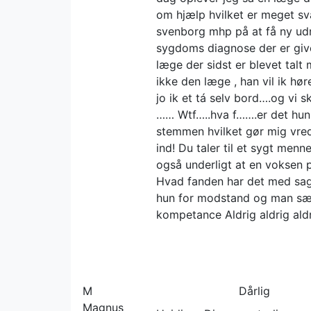
om hjælp hvilket er meget svæ
svenborg mhp på at få ny udr
sygdoms diagnose der er giv
læge der sidst er blevet tal
ikke den læge , han vil ik hør
jo ik et tá selv bord….og vi
…… Wtf…..hva f…….er det hun
stemmen hvilket gør mig vred
ind! Du taler til et sygt menn
også underligt at en voksen 
Hvad fanden har det med sa
hun for modstand og man sæ
kompetance Aldrig aldrig ald
M
Dårlig
Magnus