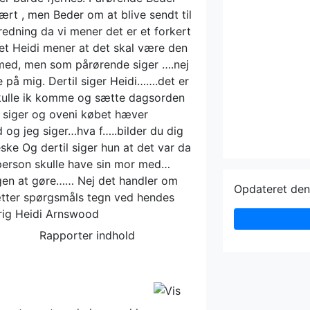
rt , men Beder om at blive sendt til
edning da vi mener det er et forkert
et Heidi mener at det skal være den
t med, men som pårørende siger ….nej
e på mig. Dertil siger Heidi…….det er
 skulle ik komme og sætte dagsorden
 siger og oveni købet hæver
 og jeg siger…hva f…..bilder du dig
eske Og dertil siger hun at det var da
person skulle have sin mor med…
gen at gøre…… Nej det handler om
Opdateret de
tter spørgsmåls tegn ved hendes
rig Heidi Arnswood
Rapporter indhold