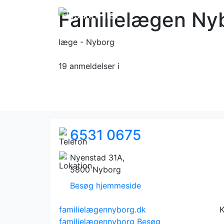
Familielægen Ny
læge - Nyborg
19 anmeldelser
i
6531 0675
Nyenstad 31A,
5800 Nyborg
Besøg hjemmeside
familielægennyborg.dk
K
familielægennyborg
Besøg