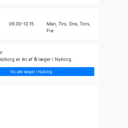
09.00-12.15
Man, Tirs, Ons, Tors,
Fre
er
Nyborg er én af
5
læger i Nyborg.
Vis alle læger i Nyborg