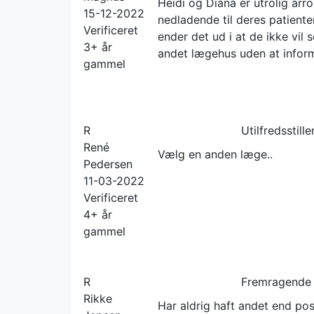
Heidi og Diana er utrolig arr
15-12-2022
nedladende til deres patienter
Verificeret
ender det ud i at de ikke vil s
3+ år
andet lægehus uden at infor
gammel
R
Utilfredsstill
René
Vælg en anden læge..
Pedersen
11-03-2022
Verificeret
4+ år
gammel
R
Fremragende
Rikke
Har aldrig haft andet end pos