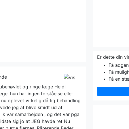
Er dette din v
Få adgang 
Få muligh
ende
Få en st
ubehøvlet og ringe læge Heidi
e, hun har ingen forståelse eller
 nu oplevet virkelig dårlig behandling
vede jeg at blive smidt ud af
 ik var samarbejden , og det var pga
idste sig jo at JEG havde ret Nu i
er burde fjernes. Pårørende Beder