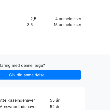
orier
Info
Log ind
Virksomhed
2,5
4 anmeldelser
3,5
15 anmeldelser
rfaring med denne læge?
Giv din anmeldelse
otte Kaae
Indehaver
55 år
 Arnswood
Indehaver
52 år