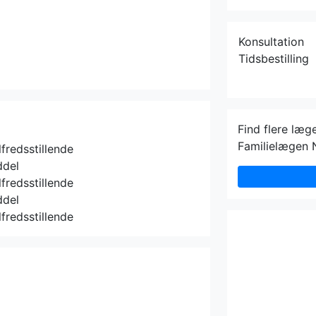
Konsultation
Tidsbestilling
Find flere læg
Familielægen 
lfredsstillende
ddel
lfredsstillende
ddel
lfredsstillende