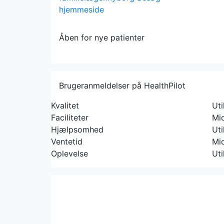
hjemmeside
Åben for nye patienter
Brugeranmeldelser på HealthPilot
Kvalitet
Uti
Faciliteter
Mi
Hjælpsomhed
Uti
Ventetid
Mi
Oplevelse
Uti