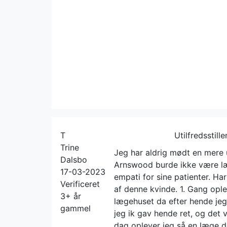
T
Utilfredsstill
Trine
Jeg har aldrig mødt en mere 
Dalsbo
Arnswood burde ikke være læg
17-03-2023
empati for sine patienter. Har
Verificeret
af denne kvinde. 1. Gang ople
3+ år
lægehuset da efter hende jeg
gammel
jeg ik gav hende ret, og det v
dag oplever jeg så en læge d