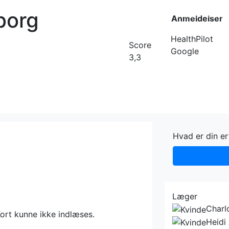
borg
Forside
Kateg
Anmeldelser
HealthPilot
Score
Google
3,3
Hvad er din e
Læger
Charl
ort kunne ikke indlæses.
Heidi