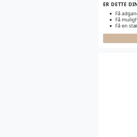
ER DETTE D
Få adgang 
Få muligh
Få en st