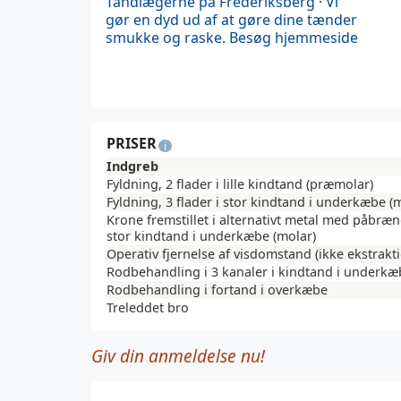
Tandlægerne på Frederiksberg · Vi
gør en dyd ud af at gøre dine tænder
smukke og raske.
Besøg hjemmeside
PRISER
i
Indgreb
Fyldning, 2 flader i lille kindtand (præmolar)
Fyldning, 3 flader i stor kindtand i underkæbe (
Krone fremstillet i alternativt metal med påbræ
stor kindtand i underkæbe (molar)
Operativ fjernelse af visdomstand (ikke ekstrakt
Rodbehandling i 3 kanaler i kindtand i underkæ
Rodbehandling i fortand i overkæbe
Treleddet bro
Giv din anmeldelse nu!