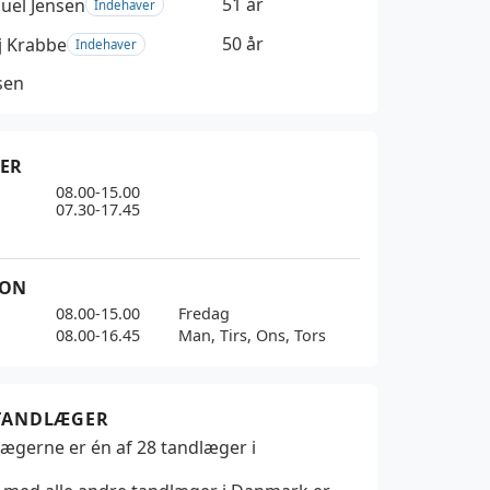
51 år
Juel Jensen
Indehaver
50 år
j Krabbe
Indehaver
sen
ER
08.00-15.00
07.30-17.45
ION
08.00-15.00
Fredag
08.00-16.45
Man, Tirs, Ons, Tors
 TANDLÆGER
lægerne er én af
28
tandlæger i