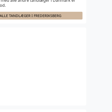
med alle andre tandlæger i Danmark er
od.
 ALLE TANDLÆGER I FREDERIKSBERG