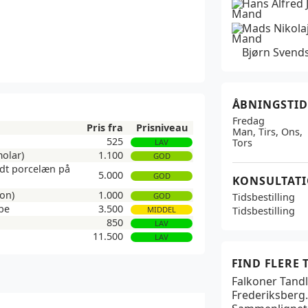
Hans Alfred 
Mads Nikola
Bjørn Svend
ÅBNINGSTID
Fredag
Pris fra
Prisniveau
Man, Tirs, Ons,
525
Tors
LAV
molar)
1.100
GOD
ndt porcelæn på
5.000
GOD
KONSULTAT
ion)
1.000
Tidsbestilling
GOD
be
3.500
Tidsbestilling
MIDDEL
850
LAV
11.500
LAV
FIND FLERE
Falkoner Tand
Frederiksberg.