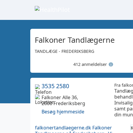
Falkoner Tandlægerne
TANDLÆGE - FREDERIKSBERG
412 anmeldelser
i
3535 2580
Fra falk
Tandlæg
behandl
Falkoner Alle 36,
Invisali
2000 Frederiksberg
samt️ p
Besøg hjemmeside
din mun
falkonertandlaegerne.dk
Falkoner
K