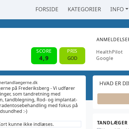
FORSIDE
KATEGORIER
INFO
ANMELDELSE
SCORE
PRIS
HealthPilot
4,9
GOD
Google
onertandlaegerne.dk
HVAD ER D
erne på Frederiksberg - Vi udfører
inger, som tandretning med
gn, tandblegning, Rod- og implantat-
aradentosebehandling med fokus på
dsundhed :-)
TANDLÆGER
ort kunne ikke indlæses.