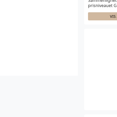
Sammenlignet 
prisniveauet
G
VIS