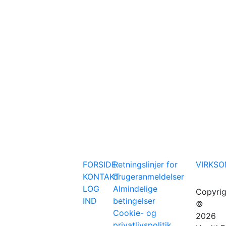
FORSIDE
Retningslinjer for
VIRKS
KONTAKT
brugeranmeldelser
LOG
Almindelige
Copyrig
IND
betingelser
©
Cookie- og
2026
privatlivspolitik