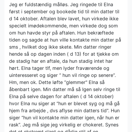
Jeg er fuldstændig målløs. Jeg ringede til Elna
først i september og bookede tid til min datter til
d 14 oktober. Aftalen blev lavet, hun virkede ikke
specielt imødekommende, men virkede dog som
om hun havde styr på aftalen. Hun bekræftede
tiden og sagde at hun ville kontakte min datter på
sms , hvilket dog ikke skete. Min datter ringer
hende så op dagen inden ( d 13) for at tjekke om
de stadig har en aftale, da hun stadig intet har
hørt. Elna tager tlf, men lyder fraværende og
uinteresseret og siger “ hun vil ringe op senere“.
Hm, men ok. Dette løfte “glemmer" Elna så
åbenbart igen. Min datter må så Igen selv ringe til
Elna på selve dagen for aftalen ( d 14 oktober)
hvor Elna nu siger at “hun er blevet syg og må gå
hjem fra arbejde , dvs aflyse min datters tid". Hun
siger “hun vil kontakte min datter igen, når hun er
rask”. Jeg må sige jeg virkelig er chokeret. Synes
det et ekstremt slapt og dårlig stil af en