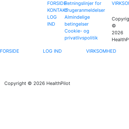
FORSIDE
Retningslinjer for
VIRKS
KONTAKT
brugeranmeldelser
LOG
Almindelige
Copyrig
IND
betingelser
©
Cookie- og
2026
privatlivspolitik
HealthP
FORSIDE
LOG IND
VIRKSOMHED
Copyright © 2026 HealthPilot