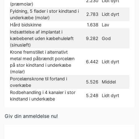
2.230
Lidt dyrt
(præmolar)
Fyldning, 5 flader i stor kindtand i
2.783
Lidt dyrt
underkæbe (molar)
Hård bidskinne
1.638
Lav
Indsættelse af implantat i
kæbebenet uden kæbehuleløft
9.282
God
(sinusløft)
Krone fremstillet i alternativt
metal med påbrændt porcelæn
6.442
Lidt dyrt
på stor kindtand i underkæbe
(molar)
Porcelænskrone til fortand i
5.526
Middel
overkæbe
Rodbehandling i 4 kanaler i stor
5.248
Lidt dyrt
kindtand i underkæbe
Giv din anmeldelse nu!