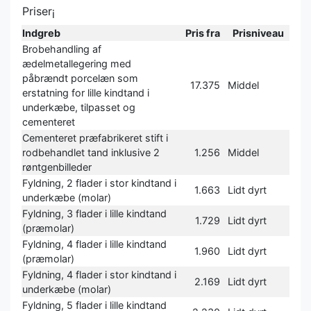
Priser
i
Indgreb
Pris fra
Prisniveau
Brobehandling af
ædelmetallegering med
påbrændt porcelæn som
17.375
Middel
erstatning for lille kindtand i
underkæbe, tilpasset og
cementeret
Cementeret præfabrikeret stift i
rodbehandlet tand inklusive 2
1.256
Middel
røntgenbilleder
Fyldning, 2 flader i stor kindtand i
1.663
Lidt dyrt
underkæbe (molar)
Fyldning, 3 flader i lille kindtand
1.729
Lidt dyrt
(præmolar)
Fyldning, 4 flader i lille kindtand
1.960
Lidt dyrt
(præmolar)
Fyldning, 4 flader i stor kindtand i
2.169
Lidt dyrt
underkæbe (molar)
Fyldning, 5 flader i lille kindtand