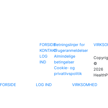
FORSIDE
Retningslinjer for
VIRKS
KONTAKT
brugeranmeldelser
LOG
Almindelige
Copyrig
IND
betingelser
©
Cookie- og
2026
privatlivspolitik
HealthP
FORSIDE
LOG IND
VIRKSOMHED