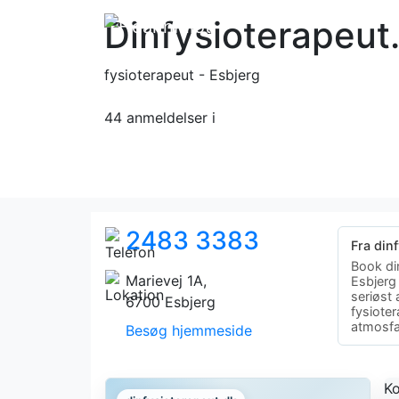
Dinfysioterapeut
fysioterapeut - Esbjerg
44 anmeldelser
i
2483 3383
Fra din
Book din
Marievej 1A,
Esbjerg
seriøst
6700 Esbjerg
fysioter
atmosfæ
Besøg hjemmeside
Ko