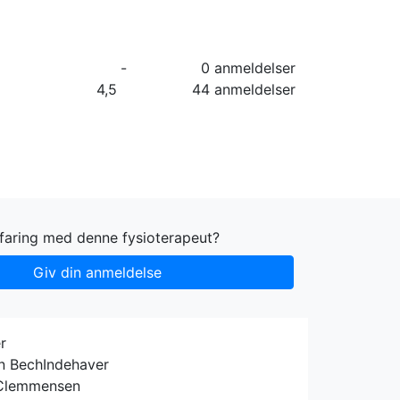
orier
Info
Log ind
Virksomhed
-
0 anmeldelser
4,5
44 anmeldelser
rfaring med denne fysioterapeut?
Giv din anmeldelse
r
n Bech
Indehaver
 Clemmensen