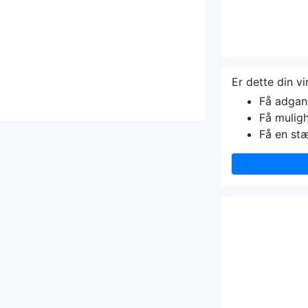
Er dette din v
Få adgang 
Få muligh
Få en st