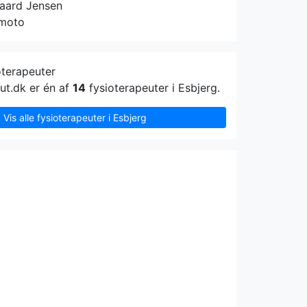
aard Jensen
moto
oterapeuter
ut.dk er én af
14
fysioterapeuter i Esbjerg.
Vis alle fysioterapeuter i Esbjerg