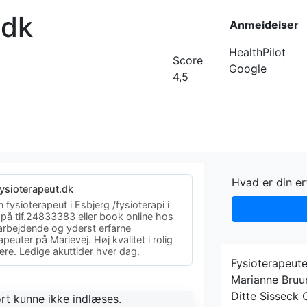
.dk
Forside
Kateg
Anmeldelser
HealthPilot
Score
Google
4,5
Hvad er din e
fysioterapeut.dk
 fysioterapeut i Esbjerg /fysioterapi i
 på tlf.24833383 eller book online hos
 arbejdende og yderst erfarne
apeuter på Marievej. Høj kvalitet i rolig
re. Ledige akuttider hver dag.
Fysioterapeute
Marianne Bruu
Ditte Sisseck
rt kunne ikke indlæses.