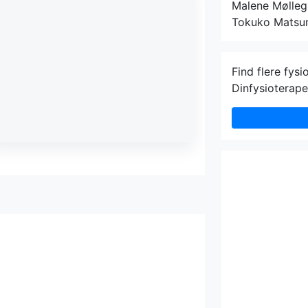
Malene Mølleg
Tokuko Matsu
Find flere fysi
Dinfysioterape