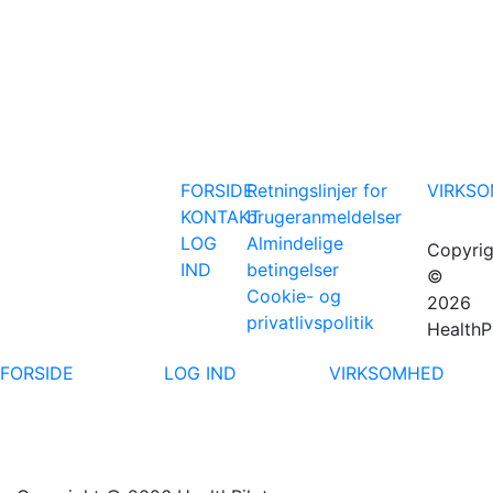
FORSIDE
Retningslinjer for
VIRKS
KONTAKT
brugeranmeldelser
LOG
Almindelige
Copyrig
IND
betingelser
©
Cookie- og
2026
privatlivspolitik
HealthP
FORSIDE
LOG IND
VIRKSOMHED