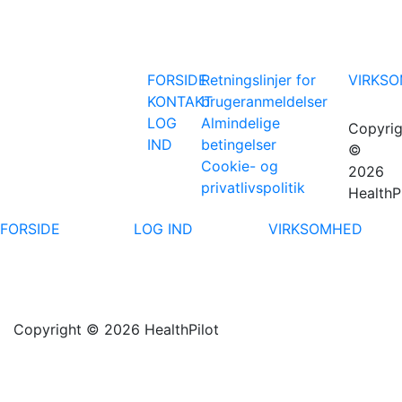
FORSIDE
Retningslinjer for
VIRKS
KONTAKT
brugeranmeldelser
LOG
Almindelige
Copyrig
IND
betingelser
©
Cookie- og
2026
privatlivspolitik
HealthP
FORSIDE
LOG IND
VIRKSOMHED
Copyright © 2026 HealthPilot