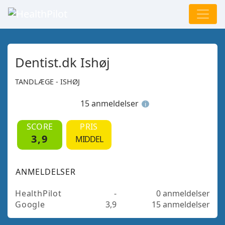
Dentist.dk Ishøj
TANDLÆGE - ISHØJ
15 anmeldelser
i
SCORE
PRIS
3,9
MIDDEL
ANMELDELSER
HealthPilot
-
0 anmeldelser
Google
3,9
15 anmeldelser