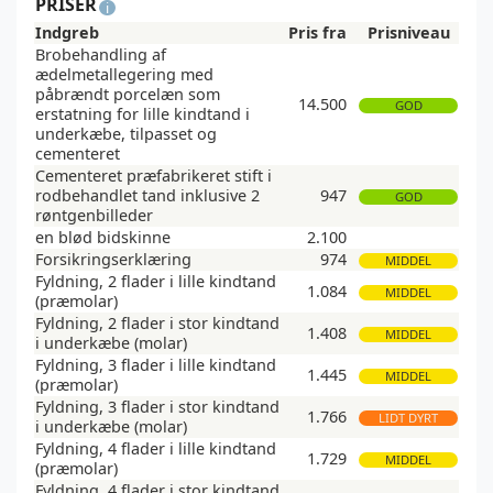
PRISER
i
Indgreb
Pris fra
Prisniveau
Brobehandling af
ædelmetallegering med
påbrændt porcelæn som
14.500
GOD
erstatning for lille kindtand i
underkæbe, tilpasset og
cementeret
Cementeret præfabrikeret stift i
rodbehandlet tand inklusive 2
947
GOD
røntgenbilleder
en blød bidskinne
2.100
Forsikringserklæring
974
MIDDEL
Fyldning, 2 flader i lille kindtand
1.084
MIDDEL
(præmolar)
Fyldning, 2 flader i stor kindtand
1.408
MIDDEL
i underkæbe (molar)
Fyldning, 3 flader i lille kindtand
1.445
MIDDEL
(præmolar)
Fyldning, 3 flader i stor kindtand
1.766
LIDT DYRT
i underkæbe (molar)
Fyldning, 4 flader i lille kindtand
1.729
MIDDEL
(præmolar)
Fyldning, 4 flader i stor kindtand