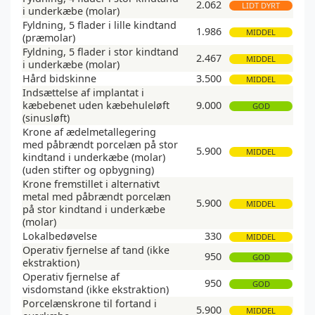
2.062
LIDT DYRT
i underkæbe (molar)
Fyldning, 5 flader i lille kindtand
1.986
MIDDEL
(præmolar)
Fyldning, 5 flader i stor kindtand
2.467
MIDDEL
i underkæbe (molar)
Hård bidskinne
3.500
MIDDEL
Indsættelse af implantat i
kæbebenet uden kæbehuleløft
9.000
GOD
(sinusløft)
Krone af ædelmetallegering
med påbrændt porcelæn på stor
5.900
MIDDEL
kindtand i underkæbe (molar)
(uden stifter og opbygning)
Krone fremstillet i alternativt
metal med påbrændt porcelæn
5.900
MIDDEL
på stor kindtand i underkæbe
(molar)
Lokalbedøvelse
330
MIDDEL
Operativ fjernelse af tand (ikke
950
GOD
ekstraktion)
Operativ fjernelse af
950
GOD
visdomstand (ikke ekstraktion)
Porcelænskrone til fortand i
5.900
MIDDEL