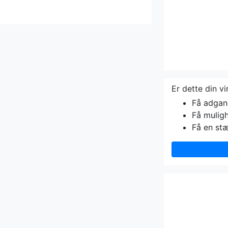
Er dette din v
Få adgang 
Få muligh
Få en st