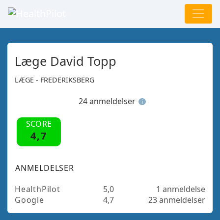
Læge David Topp
LÆGE - FREDERIKSBERG
24 anmeldelser
i
SCORE
4,7
ANMELDELSER
HealthPilot
5,0
1 anmeldelse
Google
4,7
23 anmeldelser