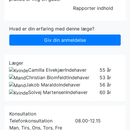
Rapporter indhold
Hvad er din erfaring med denne læge?
Giv din anmeldelse
Læger
Camilla Elvekjær
Indehaver
55 år
Christian Blomfeldt
Indehaver
53 år
Jakob Maraldo
Indehaver
56 år
Solvej Martensen
Indehaver
60 år
Konsultation
Telefonkonsultation
08.00-12.15
Man, Tirs, Ons, Tors, Fre