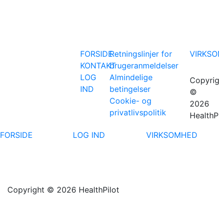
FORSIDE
Retningslinjer for
VIRKS
KONTAKT
brugeranmeldelser
LOG
Almindelige
Copyrig
IND
betingelser
©
Cookie- og
2026
privatlivspolitik
HealthP
FORSIDE
LOG IND
VIRKSOMHED
Copyright © 2026 HealthPilot