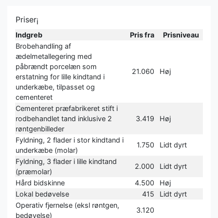
Priser
i
Indgreb
Pris fra
Prisniveau
Brobehandling af
ædelmetallegering med
påbrændt porcelæn som
21.060
Høj
erstatning for lille kindtand i
underkæbe, tilpasset og
cementeret
Cementeret præfabrikeret stift i
rodbehandlet tand inklusive 2
3.419
Høj
røntgenbilleder
Fyldning, 2 flader i stor kindtand i
1.750
Lidt dyrt
underkæbe (molar)
Fyldning, 3 flader i lille kindtand
2.000
Lidt dyrt
(præmolar)
Hård bidskinne
4.500
Høj
Lokal bedøvelse
415
Lidt dyrt
Operativ fjernelse (eksl røntgen,
3.120
bedøvelse)