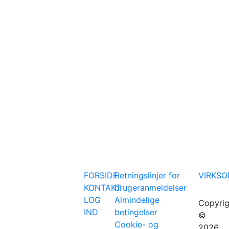
FORSIDE
Retningslinjer for
VIRKS
KONTAKT
brugeranmeldelser
LOG
Almindelige
Copyrig
IND
betingelser
©
Cookie- og
2026