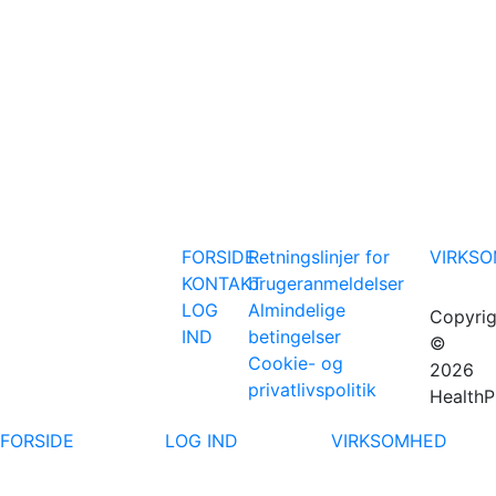
FORSIDE
Retningslinjer for
VIRKS
KONTAKT
brugeranmeldelser
LOG
Almindelige
Copyrig
IND
betingelser
©
Cookie- og
2026
privatlivspolitik
HealthP
FORSIDE
LOG IND
VIRKSOMHED