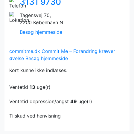
3131 9730
Tagensvej 70,
2200 København N
Besøg hjemmeside
commitme.dk
Commit Me – Forandring kræver
øvelse
Besøg hjemmeside
Kort kunne ikke indlæses.
Ventetid
13
uge(r)
Ventetid depression/angst
49
uge(r)
Tilskud ved henvisning