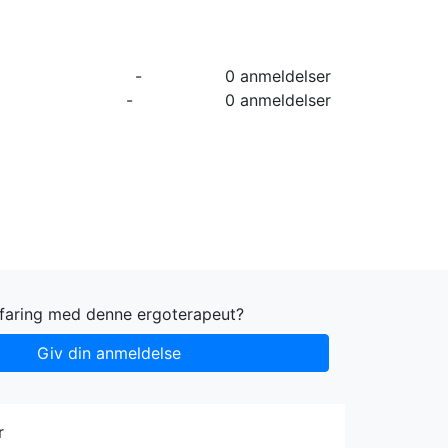
orier
Info
Log ind
Virksomhed
-
0 anmeldelser
-
0 anmeldelser
rfaring med denne ergoterapeut?
Giv din anmeldelse
r