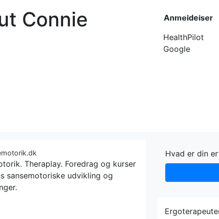
ut Connie
Forside
Kateg
Anmeldelser
HealthPilot
Google
emotorik.dk
Hvad er din e
torik. Theraplay. Foredrag og kurser
s sansemotoriske udvikling og
nger.
Ergoterapeute