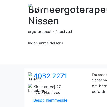
Børneergoterape
Nissen
ergoterapeut - Næstved
Ingen anmeldelser
i
4082 2271
Fra sans
Sansemo
om børn
Kirsebærvej 27,
udfordri
4700 Næstved
Besøg hjemmeside