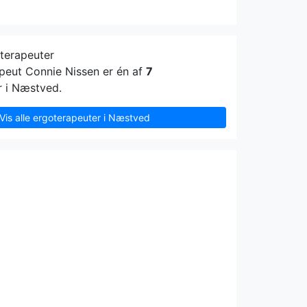
oterapeuter
peut Connie Nissen er én af
7
r i Næstved.
Vis alle ergoterapeuter i Næstved