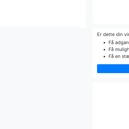
Er dette din v
Få adgang 
Få muligh
Få en st