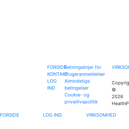
FORSIDE
Retningslinjer for
VIRKS
KONTAKT
brugeranmeldelser
LOG
Almindelige
Copyrig
IND
betingelser
©
Cookie- og
2026
privatlivspolitik
HealthP
FORSIDE
LOG IND
VIRKSOMHED