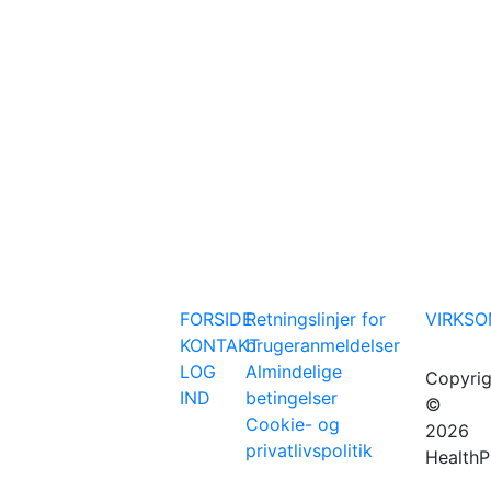
FORSIDE
Retningslinjer for
VIRKS
KONTAKT
brugeranmeldelser
LOG
Almindelige
Copyrig
IND
betingelser
©
Cookie- og
2026
privatlivspolitik
HealthP