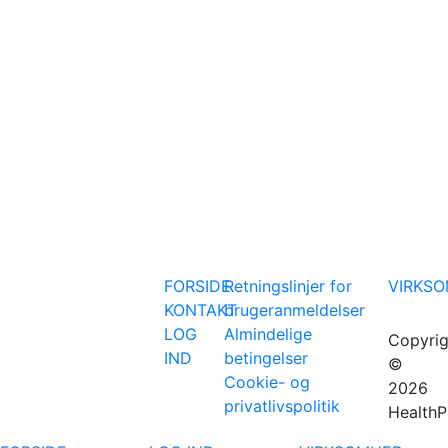
FORSIDE
Retningslinjer for
VIRKS
KONTAKT
brugeranmeldelser
LOG
Almindelige
Copyrig
IND
betingelser
©
Cookie- og
2026
privatlivspolitik
HealthP