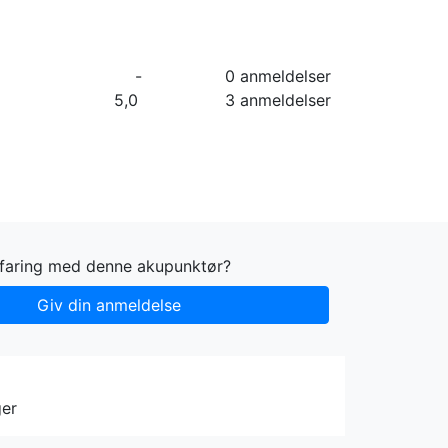
orier
Info
Log ind
Virksomhed
-
0 anmeldelser
5,0
3 anmeldelser
rfaring med denne akupunktør?
Giv din anmeldelse
ger