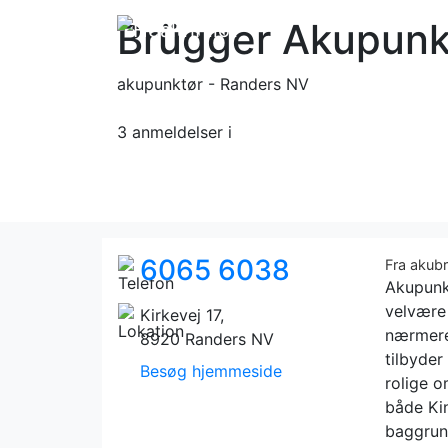
Brügger Akupunk
akupunktør - Randers NV
3 anmeldelser
i
6065 6038
Fra akub
Akupunkt
velvære
Kirkevej 17,
nærmere
8920 Randers NV
tilbyder
Besøg hjemmeside
rolige o
både Ki
baggrun