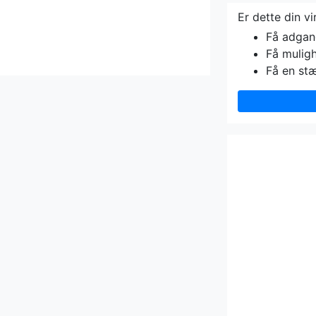
Er dette din v
Få adgang 
Få muligh
Få en st