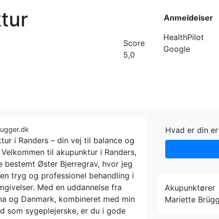
tur
Forside
Kateg
Anmeldelser
HealthPilot
Score
Google
5,0
rugger.dk
Hvad er din e
ur i Randers – din vej til balance og
 Velkommen til akupunktur i Randers,
 bestemt Øster Bjerregrav, hvor jeg
 en tryg og professionel behandling i
mgivelser. Med en uddannelse fra
Akupunktører
na og Danmark, kombineret med min
Mariette Brüg
d som sygeplejerske, er du i gode