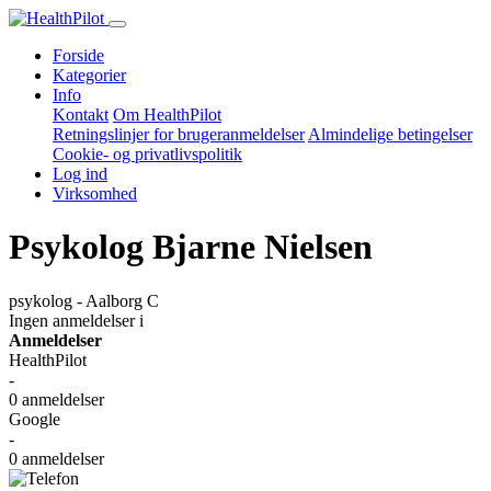
Forside
Kategorier
Info
Kontakt
Om HealthPilot
Retningslinjer for brugeranmeldelser
Almindelige betingelser
Cookie- og privatlivspolitik
Log ind
Virksomhed
Psykolog Bjarne Nielsen
psykolog - Aalborg C
Ingen anmeldelser
i
Anmeldelser
HealthPilot
-
0 anmeldelser
Google
-
0 anmeldelser