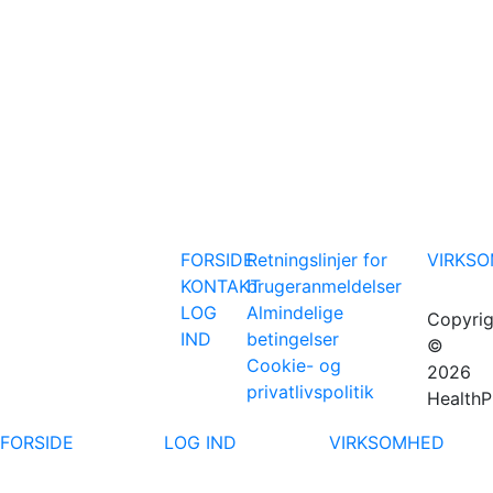
FORSIDE
Retningslinjer for
VIRKS
KONTAKT
brugeranmeldelser
LOG
Almindelige
Copyrig
IND
betingelser
©
Cookie- og
2026
privatlivspolitik
HealthP
FORSIDE
LOG IND
VIRKSOMHED